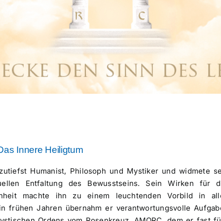
Das Innere Heiligtum
zutiefst Humanist, Philosoph und Mystiker und widmete se
uellen Entfaltung des Bewusstseins. Sein Wirken für d
heit machte ihn zu einem leuchtenden Vorbild in all
 in frühen Jahren übernahm er verantwortungsvolle Aufgab
Mystischen Ordens vom Rosenkreuz, AMORC, dem er fast fü